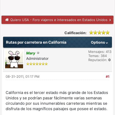
Quiero USA - Foro viajeros e interesados en Estados Unidos
T
Calificación:
Rutas por carretera en California
Options
Mensajes: 413
Mary
Temas: 384
Administrator
Reputación:
0
08-31-2011, 01:17 PM
#1
California es el tercer estado más grande de los Estados
Unidos y se podrían pasar fácilmente varias semanas
circulando por sus innumerables carreteras mientras se
disfruta de los magníficos paisajes que posee el estado.