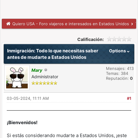
Quiero USA - Foro viajeros e interesados en Estados Unidos
T
Calificación:
Inmigración: Todo lo que necesitas saber
Options
antes de mudarte a Estados Unidos
Mensajes: 413
Mary
Temas: 384
Administrator
Reputación:
0
03-05-2024, 11:11 AM
#1
¡Bienvenidos!
Si estás considerando mudarte a Estados Unidos, ¡este