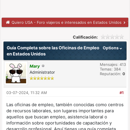
Quiero USA - Foro viajeros e interesados en Estados Unidos
T
Calificación:
Guía Completa sobre las Oficinas de Empleo
Options
en Estados Unidos
Mensajes: 413
Mary
Temas: 384
Administrator
Reputación:
0
03-07-2024, 11:32 AM
#1
Las oficinas de empleo, también conocidas como centros
de recursos laborales, son lugares importantes para
aquellos que buscan empleo, asistencia laboral o
información sobre oportunidades de capacitación y
desarrollo profesional. Aquí tienes una guía completa