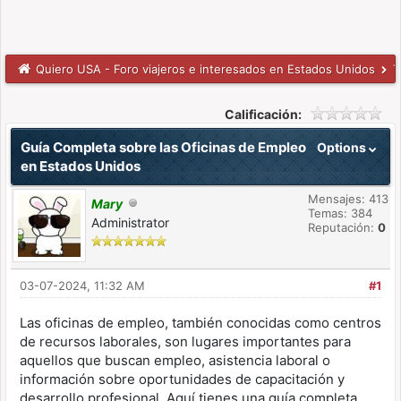
Quiero USA - Foro viajeros e interesados en Estados Unidos
T
Calificación:
Guía Completa sobre las Oficinas de Empleo
Options
en Estados Unidos
Mensajes: 413
Mary
Temas: 384
Administrator
Reputación:
0
03-07-2024, 11:32 AM
#1
Las oficinas de empleo, también conocidas como centros
de recursos laborales, son lugares importantes para
aquellos que buscan empleo, asistencia laboral o
información sobre oportunidades de capacitación y
desarrollo profesional. Aquí tienes una guía completa