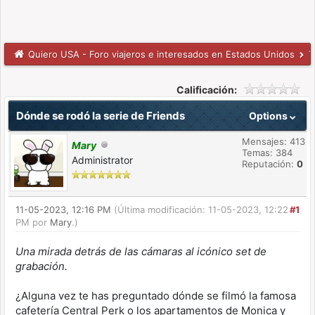
Quiero USA - Foro viajeros e interesados en Estados Unidos
T
Calificación:
Dónde se rodó la serie de Friends
Options
Mensajes: 413
Mary
Temas: 384
Administrator
Reputación:
0
11-05-2023, 12:16 PM
(Última modificación: 11-05-2023, 12:22
#1
PM por
Mary
.)
Una mirada detrás de las cámaras al icónico set de
grabación.
¿Alguna vez te has preguntado dónde se filmó la famosa
cafetería Central Perk o los apartamentos de Monica y