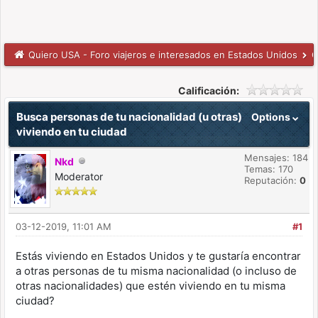
Quiero USA - Foro viajeros e interesados en Estados Unidos
C
Calificación:
Busca personas de tu nacionalidad (u otras)
Options
viviendo en tu ciudad
Mensajes: 184
Nkd
Temas: 170
Moderator
Reputación:
0
03-12-2019, 11:01 AM
#1
Estás viviendo en Estados Unidos y te gustaría encontrar
a otras personas de tu misma nacionalidad (o incluso de
otras nacionalidades) que estén viviendo en tu misma
ciudad?