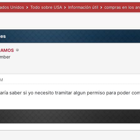
tados Unidos
Todo sobre USA
Información útil
compras en los a
les
RAMOS
ember
AM
aría saber si yo necesito tramitar algun permiso para poder co