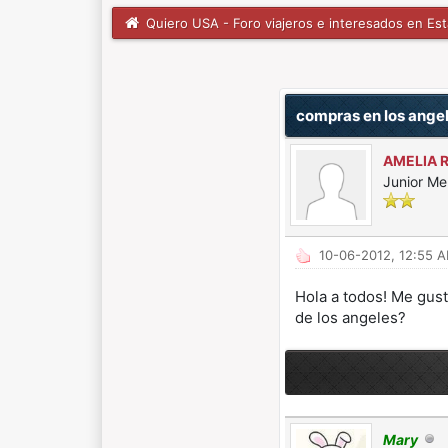
Quiero USA - Foro viajeros e interesados en Es
1 voto(s) - 5 Media
1
2
3
4
5
compras en los ange
AMELIA 
Junior M
10-06-2012, 12:55 
Hola a todos! Me gust
de los angeles?
Mary