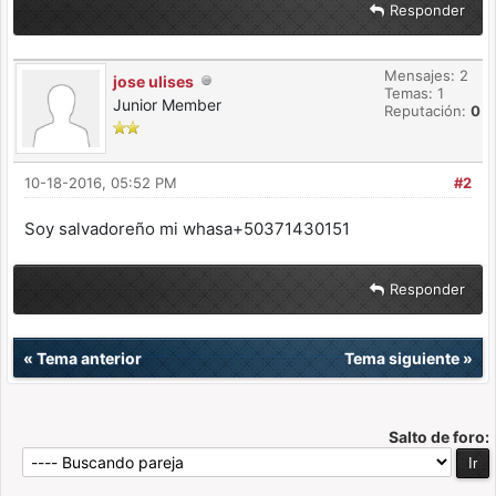
Responder
Mensajes: 2
jose ulises
Temas: 1
Junior Member
Reputación:
0
10-18-2016, 05:52 PM
#2
Soy salvadoreño mi whasa+50371430151
Responder
«
Tema anterior
Tema siguiente
»
Salto de foro: