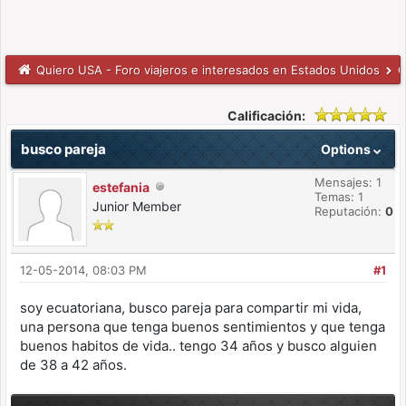
Quiero USA - Foro viajeros e interesados en Estados Unidos
C
Calificación:
busco pareja
Options
Mensajes: 1
estefania
Temas: 1
Junior Member
Reputación:
0
12-05-2014, 08:03 PM
#1
soy ecuatoriana, busco pareja para compartir mi vida,
una persona que tenga buenos sentimientos y que tenga
buenos habitos de vida.. tengo 34 años y busco alguien
de 38 a 42 años.