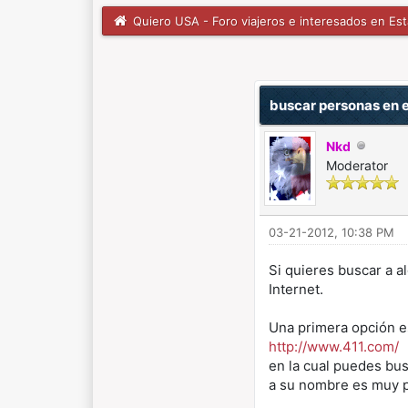
Quiero USA - Foro viajeros e interesados en Es
1 voto(s) - 5 Media
1
2
3
4
5
buscar personas en 
Nkd
Moderator
03-21-2012, 10:38 PM
Si quieres buscar a 
Internet.
Una primera opción es
http://www.411.com/
en la cual puedes bus
a su nombre es muy p