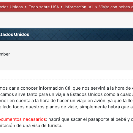
tados Unidos
Todo sobre USA
Información útil
Viajar con bebés 
stados Unidos
ember
s dar a conocer información útil que nos servirá a la hora de 
camos sirve tanto para un viaje a Estados Unidos como a cualqu
er en cuenta a la hora de hacer un viaje en avión, ya que la ll
e lado todos nuestros planes de viaje, simplemente habrá que a
ocumentos necesarios
: habrá que sacar el pasaporte al bebé y
itación de una visa de turista.