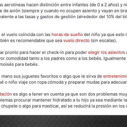
las aerolíneas hacen distinción entre infantes (de 0 a 2 años) y n
te de avión (siempre y cuando no ocupen asiento y vayan en br
alente a las tasas y gastos de gestión (alrededor del 10% del bil
el vuelo coincida con las
horas de sueño
del niño ya que esto m
mbién es recomendable que sea
vuelo directo
(sin escalas).
ar pronto para hacer el check-in para poder
elegir los asientos
or comodidad tanto a los padres como a los bebés. Igualmente 
moisés para bebés.
 mano sus juguetes favoritos o algo que le sirva de
entretenimi
é o niño viaje con ropa cómoda y preparar mudas para adecuar l
tación
es algo a tener en cuenta ya que son dos problemas muy 
blemas procurar mantener hidratado a tu hijo ya sea mediante la
chupete o algo para masticar, así se reducirá la presión en los 