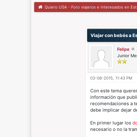
Quiero USA - Foro viajeros e interesados en Es
1 voto(s) - 5 Media
1
2
3
4
5
Viajar con bebés a E
Felipe
Junior M
03-08-2015, 11:43 PM
Con este tema queremo
información que publi
recomendaciones a ten
debe implicar dejar d
En primer lugar los
d
necesario o no la tram