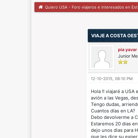
Quiero USA - Foro viajeros e interesados en Es
1 voto(s) - 5 Media
1
2
3
4
5
VIAJE A COSTA OES
pia yavar
Junior M
12-10-2015, 08:10 PM
Hola !! viajaré a USA
avión a las Vegas, de
Tengo dudas, arriendo
Cuantos días en LA?
Debo devolverme a Ch
Estaremos 20 dias en
dejo unos dias para H
que les dice su exper