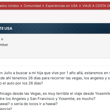
tados Unidos
Comunidad
Experiencias en USA
VIAJE A COSTA 
TE USA
ember
 en Julio a buscar a mi hija que vive por 1 año allá, estaremos 
sde ahí tenemos 26 dias para recorrer las vegas, los angeles y s
 el auto por los 26 días?
icago desde las Vegas, es muy terrible el viaje desde Yosemite
tre los Angeles y San Francisco y Yosemite, es mucho?
awai? o sería de locos ir a hawai?
iencia?