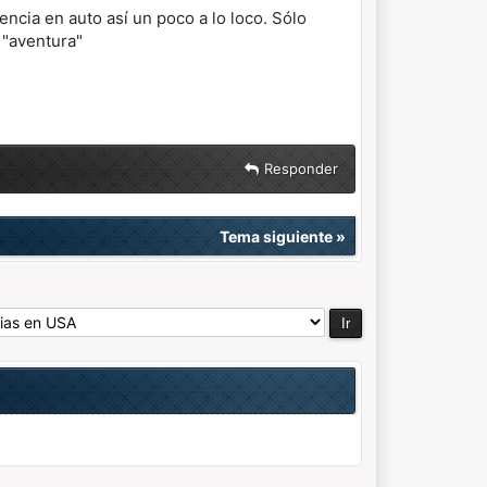
cia en auto así un poco a lo loco. Sólo
 "aventura"
Responder
Tema siguiente
»