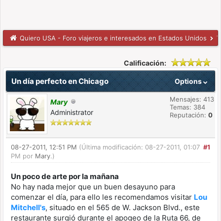
Quiero USA - Foro viajeros e interesados en Estados Unidos
T
Calificación:
Un día perfecto en Chicago
Options
Mensajes: 413
Mary
Temas: 384
Administrator
Reputación:
0
08-27-2011, 12:51 PM
(Última modificación: 08-27-2011, 01:07
#1
PM por
Mary
.)
Un poco de arte por la mañana
No hay nada mejor que un buen desayuno para
comenzar el día, para ello les recomendamos visitar
Lou
Mitchell's
, situado en el 565 de W. Jackson Blvd., este
restaurante surgió durante el apogeo de la Ruta 66, de