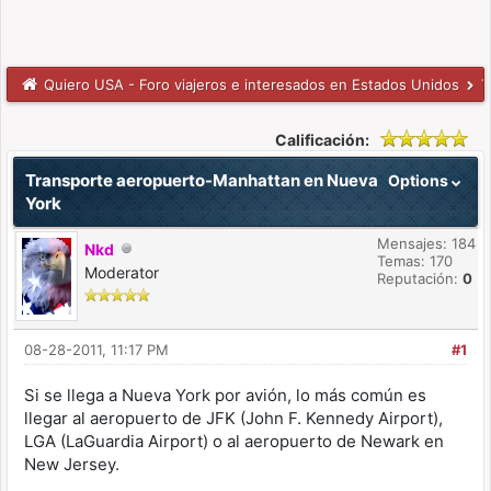
Quiero USA - Foro viajeros e interesados en Estados Unidos
T
Calificación:
Transporte aeropuerto-Manhattan en Nueva
Options
York
Mensajes: 184
Nkd
Temas: 170
Moderator
Reputación:
0
08-28-2011, 11:17 PM
#1
Si se llega a Nueva York por avión, lo más común es
llegar al aeropuerto de JFK (John F. Kennedy Airport),
LGA (LaGuardia Airport) o al aeropuerto de Newark en
New Jersey.