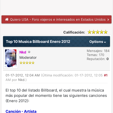
Quiero USA - Foro viajeros e interesados en Estados Unidos
T
Calificación:
Top 10 Musica Billboard Enero 2012
Options
Mensajes: 184
Nkd
Temas: 170
Moderator
Reputación:
0
01-17-2012, 12:04 AM
(Última modificación: 01-17-2012, 12:05
#1
AM por
Nkd
.)
El top 10 del listado Billboard, el cual muestra la música
más popular del momento tiene las siguientes canciones
(Enero 2012):
Canción - Artísta