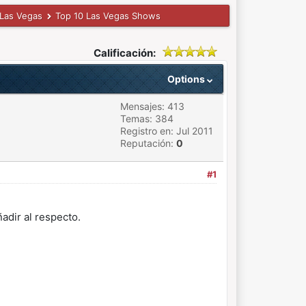
 Las Vegas
Top 10 Las Vegas Shows
Calificación:
Options
Mensajes: 413
Temas: 384
Registro en: Jul 2011
Reputación:
0
#1
adir al respecto.