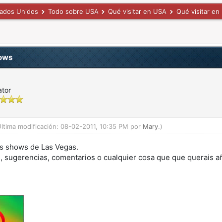
tados Unidos
Todo sobre USA
Qué visitar en USA
Qué visitar en
hows
ator
Última modificación: 08-02-2011, 10:35 PM por
Mary
.)
es shows de Las Vegas.
 sugerencias, comentarios o cualquier cosa que que querais añ