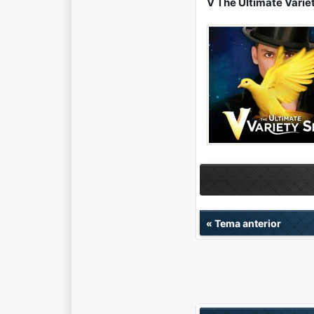
V The Ultimate Vari
«
Tema anterior