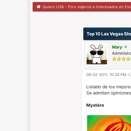
Quiero USA - Foro viajeros e interesados en Es
1 voto(s) - 5 Media
1
2
3
4
5
Top 10 Las Vegas S
Mary
Administr
08-02-2011, 10:34 PM
(
Listado de los mejor
Se admiten opiniones,
Mystère