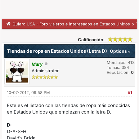
Quiero USA - Foro viajeros e interesados en Estados Unidos
T
Calificación:
Tiendas de ropa en Estados Unidos (Letra D)
Options
Mensajes: 413
Mary
Temas: 384
Administrator
Reputación:
0
10-07-2012, 09:58 PM
#1
Este es el listado con las tiendas de ropa más conocidas
en Estados Unidos que empiezan con la letra D.
D:
D-A-S-H
David's Bridal