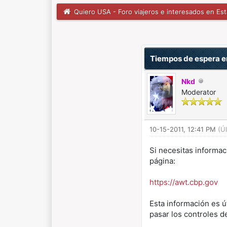
Quiero USA - Foro viajeros e interesados en Es
1 voto(s) - 5 Media
1
2
3
4
5
Tiempos de espera e
Nkd
Moderator
10-15-2011, 12:41 PM
(Ú
Si necesitas informac
página:
https://awt.cbp.gov
Esta información es ú
pasar los controles d