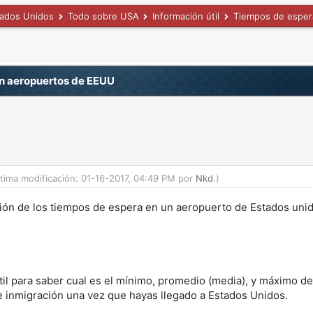
tados Unidos
Todo sobre USA
Información útil
Tiempos de esper
n aeropuertos de EEUU
ltima modificación: 01-16-2017, 04:49 PM por
Nkd
.)
ión de los tiempos de espera en un aeropuerto de Estados unid
til para saber cual es el mínimo, promedio (media), y máximo d
e inmigración una vez que hayas llegado a Estados Unidos.