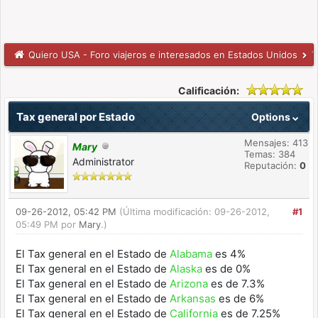
Quiero USA - Foro viajeros e interesados en Estados Unidos
T
Calificación:
Tax general por Estado
Options
Mensajes: 413
Mary
Temas: 384
Administrator
Reputación:
0
09-26-2012, 05:42 PM
(Última modificación: 09-26-2012,
#1
05:49 PM por
Mary
.)
El Tax general en el Estado de
Alabama
es 4%
El Tax general en el Estado de
Alaska
es de 0%
El Tax general en el Estado de
Arizona
es de 7.3%
El Tax general en el Estado de
Arkansas
es de 6%
El Tax general en el Estado de
California
es de 7.25%