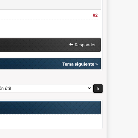
#2
Responder
Tema siguiente
»