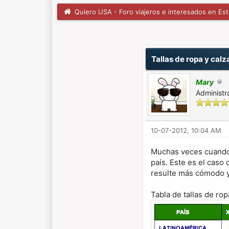
Quiero USA - Foro viajeros e interesados en Es
1 voto(s) - 5 Media
1
2
3
4
5
Tallas de ropa y cal
Mary
Administr
10-07-2012, 10:04 AM
Muchas veces cuando s
país. Este es el caso
resulte más cómodo y 
Tabla de tallas de rop