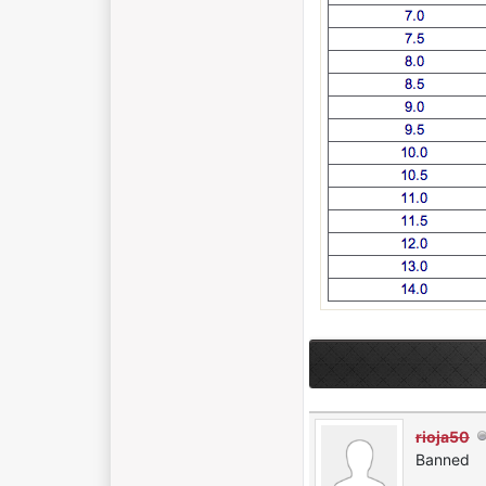
rioja50
Banned