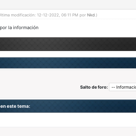
Última modificación: 12-12-2022, 06:11 PM por
Nkd
.)
por la información
Salto de foro:
en este tema: