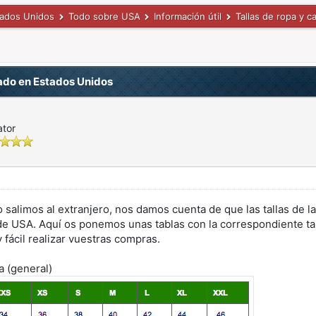
tados Unidos
Todo sobre USA
Información útil
Tallas de ropa y 
zado en Estados Unidos
ator
alimos al extranjero, nos damos cuenta de que las tallas de la
 de USA. Aquí os ponemos unas tablas con la correspondiente ta
fácil realizar vuestras compras.
a (general)