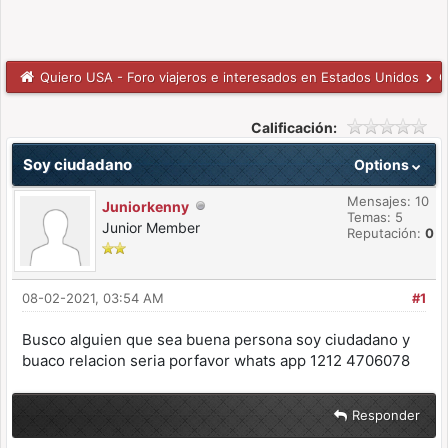
Quiero USA - Foro viajeros e interesados en Estados Unidos
C
Calificación:
Soy ciudadano
Options
Mensajes: 10
Juniorkenny
Temas: 5
Junior Member
Reputación:
0
08-02-2021, 03:54 AM
#1
Busco alguien que sea buena persona soy ciudadano y
buaco relacion seria porfavor whats app 1212 4706078
Responder