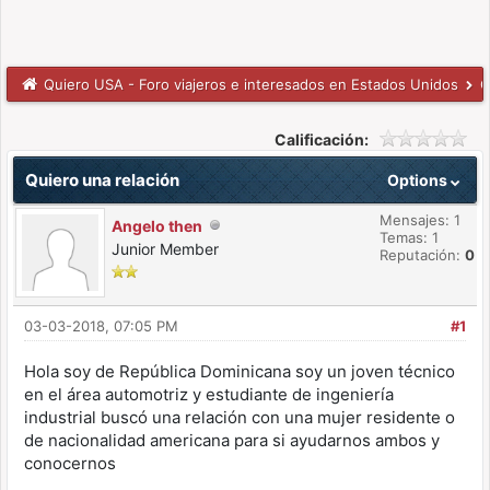
Quiero USA - Foro viajeros e interesados en Estados Unidos
C
Calificación:
Quiero una relación
Options
Mensajes: 1
Angelo then
Temas: 1
Junior Member
Reputación:
0
03-03-2018, 07:05 PM
#1
Hola soy de República Dominicana soy un joven técnico
en el área automotriz y estudiante de ingeniería
industrial buscó una relación con una mujer residente o
de nacionalidad americana para si ayudarnos ambos y
conocernos