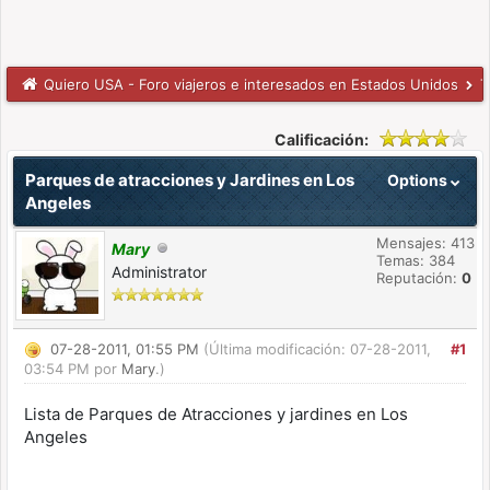
Quiero USA - Foro viajeros e interesados en Estados Unidos
T
Calificación:
Parques de atracciones y Jardines en Los
Options
Angeles
Mensajes: 413
Mary
Temas: 384
Administrator
Reputación:
0
07-28-2011, 01:55 PM
(Última modificación: 07-28-2011,
#1
03:54 PM por
Mary
.)
Lista de Parques de Atracciones y jardines en Los
Angeles