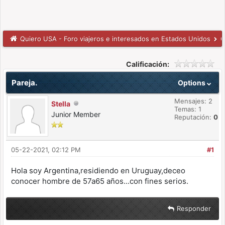
Quiero USA - Foro viajeros e interesados en Estados Unidos
C
Calificación:
Pareja.
Options
Mensajes: 2
Stella
Temas: 1
Junior Member
Reputación:
0
05-22-2021, 02:12 PM
#1
Hola soy Argentina,residiendo en Uruguay,deceo
conocer hombre de 57a65 años...con fines serios.
Responder