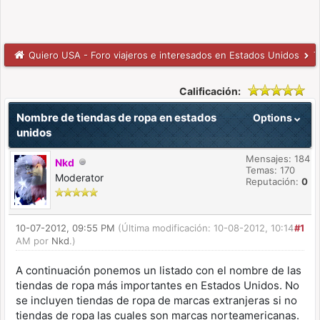
Quiero USA - Foro viajeros e interesados en Estados Unidos
T
Calificación:
Nombre de tiendas de ropa en estados
Options
unidos
Mensajes: 184
Nkd
Temas: 170
Moderator
Reputación:
0
10-07-2012, 09:55 PM
(Última modificación: 10-08-2012, 10:14
#1
AM por
Nkd
.)
A continuación ponemos un listado con el nombre de las
tiendas de ropa más importantes en Estados Unidos. No
se incluyen tiendas de ropa de marcas extranjeras si no
tiendas de ropa las cuales son marcas norteamericanas.