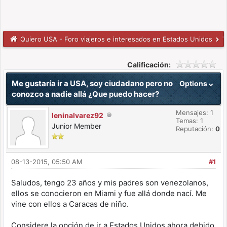
Quiero USA - Foro viajeros e interesados en Estados Unidos
T
Calificación:
Me gustaría ir a USA, soy ciudadano pero no
Options
conozco a nadie allá ¿Que puedo hacer?
Mensajes: 1
leninalvarez92
Temas: 1
Junior Member
Reputación:
0
08-13-2015, 05:50 AM
#1
Saludos, tengo 23 años y mis padres son venezolanos,
ellos se conocieron en Miami y fue allá donde nací. Me
vine con ellos a Caracas de niño.
Considere la opción de ir a Estados Unidos ahora debido