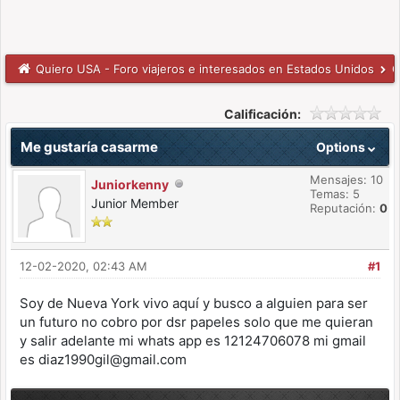
Quiero USA - Foro viajeros e interesados en Estados Unidos
C
Calificación:
Me gustaría casarme
Options
Mensajes: 10
Juniorkenny
Temas: 5
Junior Member
Reputación:
0
12-02-2020, 02:43 AM
#1
Soy de Nueva York vivo aquí y busco a alguien para ser
un futuro no cobro por dsr papeles solo que me quieran
y salir adelante mi whats app es 12124706078 mi gmail
es diaz1990gil@gmail.com