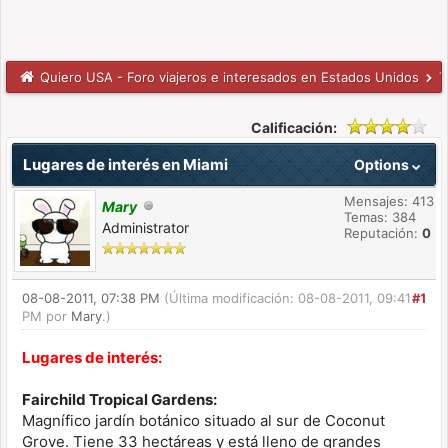
Quiero USA - Foro viajeros e interesados en Estados Unidos
T
Calificación:
Lugares de interés en Miami
Options
Mensajes: 413
Mary
Temas: 384
Administrator
Reputación:
0
08-08-2011, 07:38 PM
(Última modificación: 08-08-2011, 09:41
#1
PM por
Mary
.)
Lugares de interés:
Fairchild Tropical Gardens:
Magnífico jardín botánico situado al sur de Coconut
Grove. Tiene 33 hectáreas y está lleno de grandes