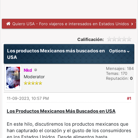
Quiero USA - Foro viajeros e interesados en Estados Unidos
T
Calificación:
Los productos Mexicanos más buscados en
Options
USA
Mensajes: 184
Nkd
Temas: 170
Moderator
Reputación:
0
11-09-2023, 10:57 PM
#1
Los Productos Mexicanos Más Buscados en USA
En este hilo, discutiremos los productos mexicanos que
han capturado el corazón y el gusto de los consumidores
en los Estados Unidos. Desde alimentos hasta