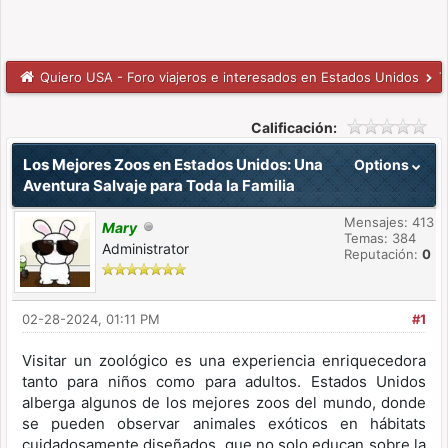
Quiero USA - Foro viajeros e interesados en Estados Unidos
T
Calificación:
Los Mejores Zoos en Estados Unidos: Una
Options
Aventura Salvaje para Toda la Familia
Mensajes: 413
Mary
Temas: 384
Administrator
Reputación:
0
02-28-2024, 01:11 PM
#1
Visitar un zoológico es una experiencia enriquecedora
tanto para niños como para adultos. Estados Unidos
alberga algunos de los mejores zoos del mundo, donde
se pueden observar animales exóticos en hábitats
cuidadosamente diseñados, que no solo educan sobre la