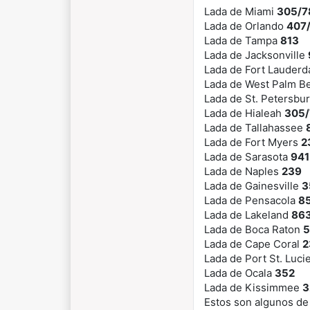
Lada de Miami
305/7
Lada de Orlando
407
Lada de Tampa
813
Lada de Jacksonville
Lada de Fort Lauderd
Lada de West Palm B
Lada de St. Petersbu
Lada de Hialeah
305/
Lada de Tallahassee
Lada de Fort Myers
2
Lada de Sarasota
941
Lada de Naples
239
Lada de Gainesville
3
Lada de Pensacola
8
Lada de Lakeland
86
Lada de Boca Raton
5
Lada de Cape Coral
2
Lada de Port St. Luci
Lada de Ocala
352
Lada de Kissimmee
3
Estos son algunos de