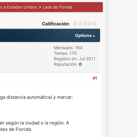
no a Estados Unidos
Lada de Florida
Calificación:
Options
Mensajes: 184
Temas: 170
Registro en: Jul 2011
Reputación:
0
#1
rga distancia automática) y marcar:
n según la ciudad o la región. A
tes de Florida: