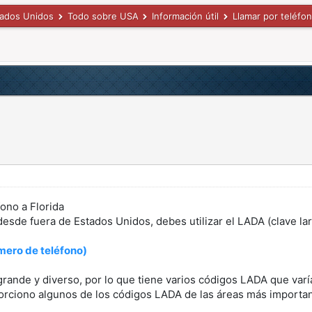
tados Unidos
Todo sobre USA
Información útil
Llamar por teléfo
ono a Florida
 desde fuera de Estados Unidos, debes utilizar el LADA (clave la
úmero de teléfono)
grande y diverso, por lo que tiene varios códigos LADA que varía
orciono algunos de los códigos LADA de las áreas más importan