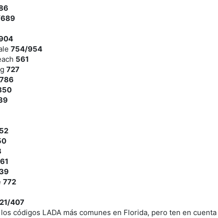
86
/689
904
ale
754/954
each
561
rg
727
786
850
39
52
50
3
61
39
e
772
21/407
 los códigos LADA más comunes en Florida, pero ten en cuenta