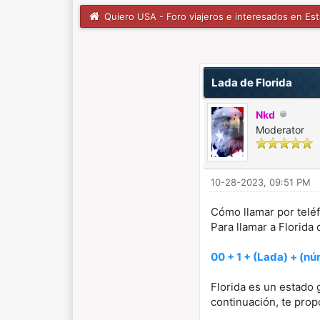
Quiero USA - Foro viajeros e interesados en Es
0 voto(s) - 0 Media
1
2
3
4
5
Lada de Florida
Nkd
Moderator
10-28-2023, 09:51 PM
Cómo llamar por teléf
Para llamar a Florida
00 + 1 + (Lada) + (n
Florida es un estado 
continuación, te prop