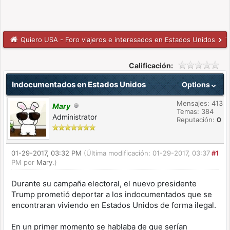
Quiero USA - Foro viajeros e interesados en Estados Unidos
T
Calificación:
Indocumentados en Estados Unidos
Options
Mensajes: 413
Mary
Temas: 384
Administrator
Reputación:
0
01-29-2017, 03:32 PM
(Última modificación: 01-29-2017, 03:37
#1
PM por
Mary
.)
Durante su campaña electoral, el nuevo presidente
Trump prometió deportar a los indocumentados que se
encontraran viviendo en Estados Unidos de forma ilegal.
En un primer momento se hablaba de que serían