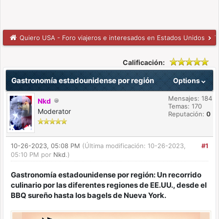
Quiero USA - Foro viajeros e interesados en Estados Unidos
T
Calificación:
Gastronomía estadounidense por región
Options
Mensajes: 184
Nkd
Temas: 170
Moderator
Reputación:
0
10-26-2023, 05:08 PM
(Última modificación: 10-26-2023,
#1
05:10 PM por
Nkd
.)
Gastronomía estadounidense por región: Un recorrido
culinario por las diferentes regiones de EE.UU., desde el
BBQ sureño hasta los bagels de Nueva York.