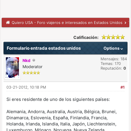
Quiero USA - Foro viajeros e interesados en Estados Unidos
T
Calificación:
Formulario entrada estados unidos
Options
Mensajes: 184
Nkd
Temas: 170
Moderator
Reputación:
0
03-21-2012, 10:18 PM
#1
Si eres residente de uno de los siguientes países:
Alemania, Andorra, Australia, Austria, Bélgica, Brunei,
Dinamarca, Eslovenia, España, Finlandia, Francia,
Holanda, Irlanda, Islandia, Italia, Japón, Liechtenstein,
Luxemburgo, Mónaco, Noruega, Nueva Zelanda,