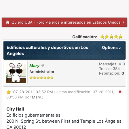
Quiero USA - Foro viajeros e interesados en Estados Unidos
T
Calificación:
Edificios culturales y deportivos en Los
Options
Angeles
Mensajes: 413
Mary
Temas: 384
Administrator
Reputación:
0
07-28-2011, 03:52 PM
(Última modificación: 07-28-2011,
#1
03:53 PM por
Mary
.)
City Hall
Edificios gubernamentales
200 N. Spring St. between First and Temple Los Ángeles,
CA 90012