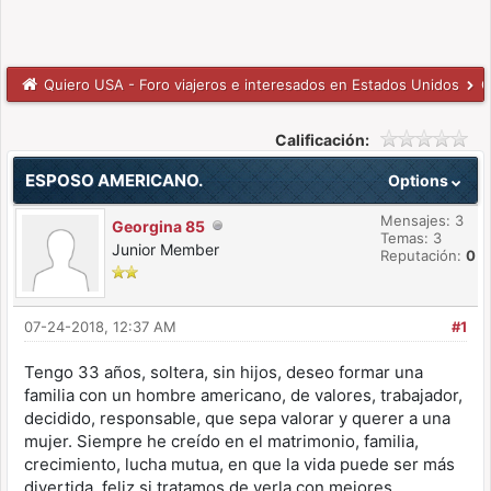
Quiero USA - Foro viajeros e interesados en Estados Unidos
C
Calificación:
ESPOSO AMERICANO.
Options
Mensajes: 3
Georgina 85
Temas: 3
Junior Member
Reputación:
0
07-24-2018, 12:37 AM
#1
Tengo 33 años, soltera, sin hijos, deseo formar una
familia con un hombre americano, de valores, trabajador,
decidido, responsable, que sepa valorar y querer a una
mujer. Siempre he creído en el matrimonio, familia,
crecimiento, lucha mutua, en que la vida puede ser más
divertida, feliz si tratamos de verla con mejores