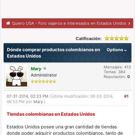
Quiero USA - Foro viajeros e interesados en Estados Unidos
T
Calificación:
Dónde comprar productos colombianos en
Options
Estados Unidos
Mensajes: 413
Mary
Temas: 384
Administrator
Reputación:
0
07-31-2014, 02:23 PM
(Última modificación: 08-03-2014,
#1
06:53 PM por
Mary
.)
Tiendas colombianas en Estados Unidos
Estados Unidos posee una gran cantidad de tiendas
donde poder adquirir productos colombianos, tanto de