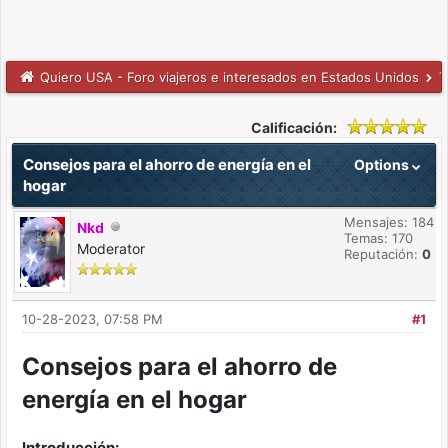
Quiero USA - Foro viajeros e interesados en Estados Unidos
T
Calificación:
Consejos para el ahorro de energía en el
Options
hogar
Mensajes: 184
Nkd
Temas: 170
Moderator
Reputación:
0
10-28-2023, 07:58 PM
#1
Consejos para el ahorro de
energía en el hogar
Introducción: