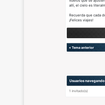
vuelos que se ajuste
allí, el cielo es litera
Recuerda que cada dó
¡Felices viajes!
«
Tema anterior
Usuarios navegando 
1 invitado(s)