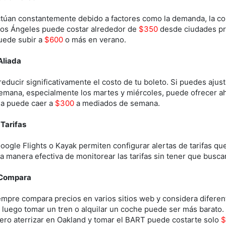
uctúan constantemente debido a factores como la demanda, la co
 Los Ángeles puede costar alrededor de
$350
desde ciudades pri
puede subir a
$600
o más en verano.
 Aliada
reducir significativamente el costo de tu boleto. Si puedes ajust
semana, especialmente los martes y miércoles, puede ofrecer ah
na puede caer a
$300
a mediados de semana.
 Tarifas
gle Flights o Kayak permiten configurar alertas de tarifas que
a manera efectiva de monitorear las tarifas sin tener que buscar
 Compara
empre compara precios en varios sitios web y considera diferent
luego tomar un tren o alquilar un coche puede ser más barato. 
pero aterrizar en Oakland y tomar el BART puede costarte solo
$