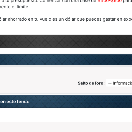
n a tu presupuesto. Comenzar con una base de
$300-$600
para
lmente el límite.
lar ahorrado en tu vuelo es un dólar que puedes gastar en expe
Salto de foro:
en este tema: