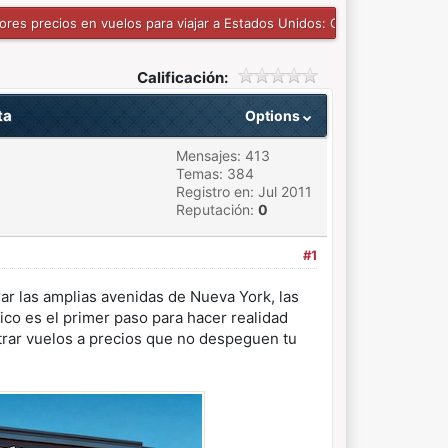
ores precios en vuelos para viajar a Estados Unidos: Guía Completa
Calificación:
ta
Options
Mensajes: 413
Temas: 384
Registro en: Jul 2011
Reputación:
0
#1
r las amplias avenidas de Nueva York, las
ico es el primer paso para hacer realidad
rar vuelos a precios que no despeguen tu