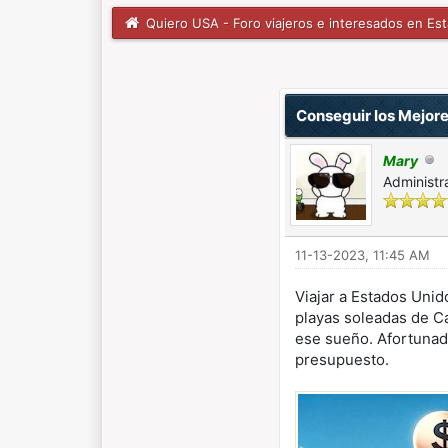
Quiero USA - Foro viajeros e interesados en Es
0 voto(s) - 0 Media
1
2
3
4
5
Conseguir los Mejore
Mary
Administr
11-13-2023, 11:45 AM
Viajar a Estados Uni
playas soleadas de Ca
ese sueño. Afortunad
presupuesto.