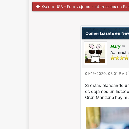
Quiero USA - Foro viajeros e interesados en Es
1 voto(s) - 5 Media
1
2
3
4
5
Comer barato en Ne
Mary
Administr
01-19-2020, 03:01 PM
(
Si estás planeando un
os dejamos un listad
Gran Manzana hay muc