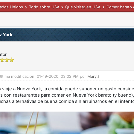
tados Unidos
Todo sobre USA
Qué visitar en USA
Comer barato 
w York
ator
Última modificación: 01-19-2020, 03:02 PM por
Mary
.)
 viaje a Nueva York, la comida puede suponer un gasto consider
os con restaurantes para comer en Nueva York barato (y bueno)
has alternativas de buena comida sin arruinarnos en el intento