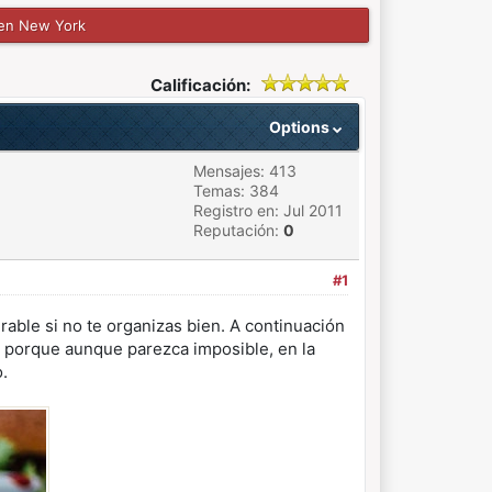
en New York
Calificación:
Options
Mensajes: 413
Temas: 384
Registro en: Jul 2011
Reputación:
0
#1
able si no te organizas bien. A continuación
, porque aunque parezca imposible, en la
.