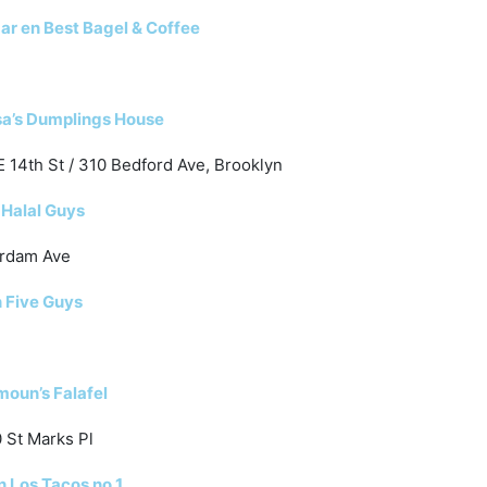
r en Best Bagel & Coffee
a’s Dumplings House
 E 14th St / 310 Bedford Ave, Brooklyn
 Halal Guys
erdam Ave
 Five Guys
moun’s Falafel
 St Marks Pl
n Los Tacos no 1