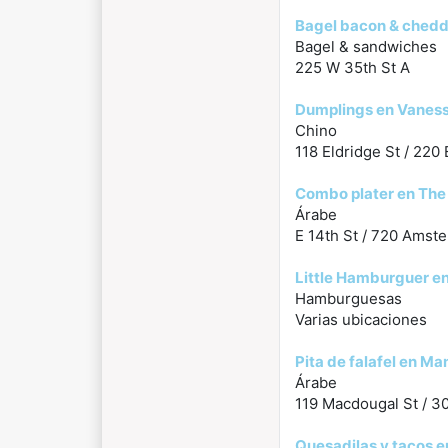
Bagel bacon & chedda
Bagel & sandwiches
225 W 35th St A
Dumplings en Vaness
Chino
118 Eldridge St / 220
Combo plater en The
Árabe
E 14th St / 720 Amst
Little Hamburguer en
Hamburguesas
Varias ubicaciones
Pita de falafel en Ma
Árabe
119 Macdougal St / 30
Quesadilas y tacos e