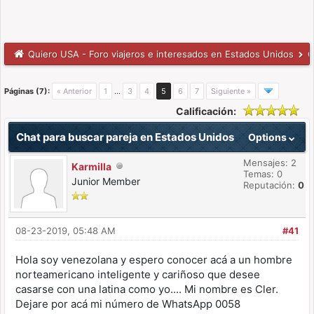
Quiero USA - Foro viajeros e interesados en Estados Unidos
C
Páginas (7):
« Anterior
1
…
3
4
5
6
7
Siguiente »
Calificación:
Chat para buscar pareja en Estados Unidos
Options
Mensajes: 2
Karmilla
Temas: 0
Junior Member
Reputación:
0
08-23-2019, 05:48 AM
#41
Hola soy venezolana y espero conocer acá a un hombre
norteamericano inteligente y cariñoso que desee
casarse con una latina como yo.... Mi nombre es Cler.
Dejare por acá mi número de WhatsApp 0058