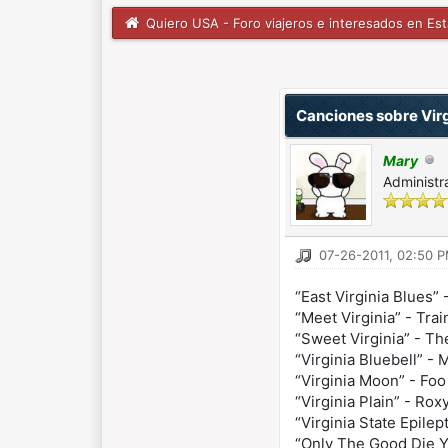
Quiero USA - Foro viajeros e interesados en Es
1 voto(s) - 5 Media
1
2
3
4
5
Canciones sobre Virg
Mary
Administr
07-26-2011, 02:50 
“East Virginia Blues”
“Meet Virginia” - Trai
“Sweet Virginia” - Th
“Virginia Bluebell” -
“Virginia Moon” - Foo
“Virginia Plain” - Rox
“Virginia State Epile
“Only The Good Die Yo