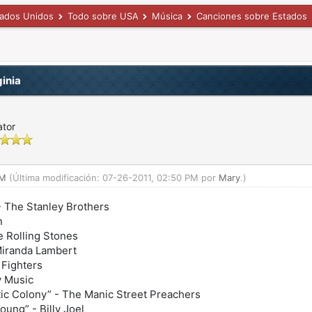
tados Unidos
Todo sobre USA
Música
Canciones sobre Estados
inia
ator
PM
(Última modificación: 07-26-2011, 02:50 PM por
Mary
.)
 - The Stanley Brothers
n
e Rolling Stones
 Miranda Lambert
 Fighters
y Music
ptic Colony” - The Manic Street Preachers
ung” - Billy Joel