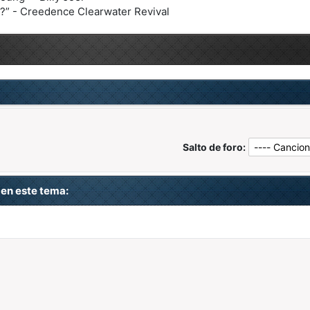
n?” - Creedence Clearwater Revival
Salto de foro:
en este tema: