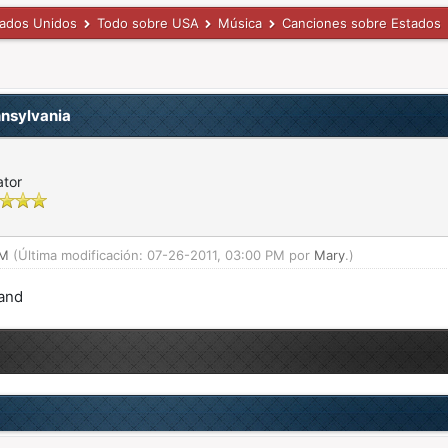
tados Unidos
Todo sobre USA
Música
Canciones sobre Estados
nsylvania
ator
PM
(Última modificación: 07-26-2011, 03:00 PM por
Mary
.)
and