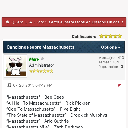
Quiero USA - Foro viajeros e interesados en Estados Unidos
T
Calificación:
Canciones sobre Massachusetts
Options
Mensajes: 413
Mary
Temas: 384
Administrator
Reputación:
0
07-26-2011, 04:42 PM
#1
"Massachusetts" - Bee Gees
“All Hail To Massachusetts” - Rick Pickren
“Ode To Massachusetts” - Five Eight
“The State of Massachusetts” - Dropkick Murphys
“Massachusetts” - Arlo Guthrie
“Massachusetts Mile” - Zach Berkman