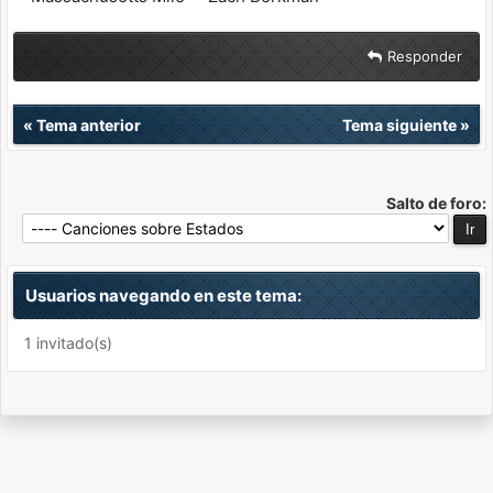
Responder
«
Tema anterior
Tema siguiente
»
Salto de foro:
Usuarios navegando en este tema:
1 invitado(s)