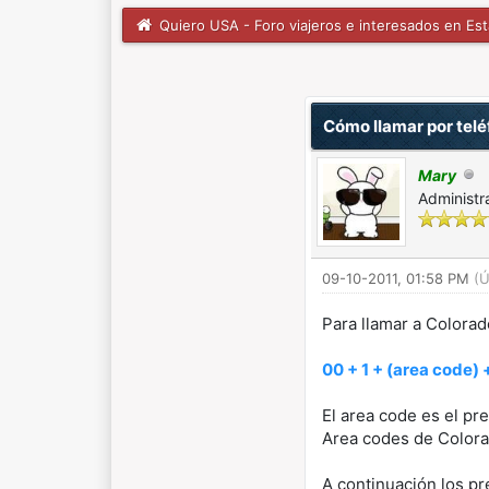
Quiero USA - Foro viajeros e interesados en Es
1 voto(s) - 5 Media
1
2
3
4
5
Cómo llamar por telé
Mary
Administr
09-10-2011, 01:58 PM
(Ú
Para llamar a Colora
00 + 1 + (area code)
El area code es el pre
Area codes de Colora
A continuación los pr