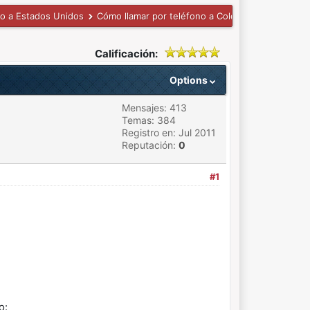
no a Estados Unidos
Cómo llamar por teléfono a Colorado
Calificación:
Options
Mensajes: 413
Temas: 384
Registro en: Jul 2011
Reputación:
0
#1
o: