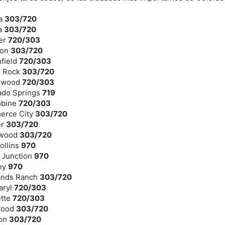
da
303/720
ra
303/720
der
720/303
ton
303/720
field
720/303
e Rock
303/720
lewood
720/303
ado Springs
719
mbine
720/303
erce City
303/720
er
303/720
ewood
303/720
ollins
970
 Junction
970
ley
970
lands Ranch
303/720
aryl
720/303
ette
720/303
wood
303/720
ton
303/720