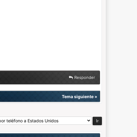
Responder
Tema siguiente
»