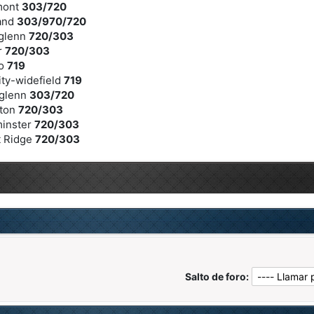
mont
303/720
land
303/970/720
hglenn
720/303
r
720/303
lo
719
ity-widefield
719
hglenn
303/720
nton
720/303
minster
720/303
t Ridge
720/303
Salto de foro: