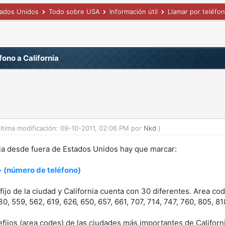
tados Unidos
Todo sobre USA
Información útil
Llamar por teléfo
fono a California
ltima modificación: 09-10-2011, 02:06 PM por
Nkd
.)
nia desde fuera de Estados Unidos hay que marcar:
 + (número de teléfono)
fijo de la ciudad y California cuenta con 30 diferentes. Area co
0, 559, 562, 619, 626, 650, 657, 661, 707, 714, 747, 760, 805, 81
efijos (area codes) de las ciudades más importantes de Californi