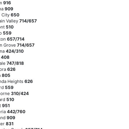
om
916
ana
909
r City
650
ain Valley
714/657
ont
510
no
559
rton
657/714
en Grove
714/657
ena
424/310
y
408
ale
747/818
dora
626
a
805
enda Heights
626
ord
559
horne
310/424
ard
510
t
951
eria
442/760
and
909
ter
831