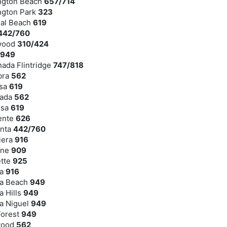
ington Beach
657/714
ngton Park
323
ial Beach
619
442/760
ewood
310/424
949
nada Flintridge
747/818
bra
562
esa
619
rada
562
esa
619
uente
626
inta
442/760
iera
916
rne
909
ette
925
na
916
na Beach
949
a Hills
949
a Niguel
949
Forest
949
wood
562