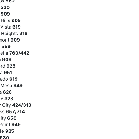
tos
562
o
530
o
909
 Hills
909
 Vista
619
s Heights
916
emont
909
s
559
ella
760/442
n
909
ord
925
na
951
nado
619
a Mesa
949
na
626
hy
323
r City
424/310
ess
657/714
City
650
Point
949
lle
925
530