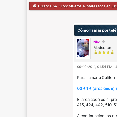
Quiero USA - Foro viajeros e interesados en Es
1 voto(s) - 5 Media
1
2
3
4
5
Cómo llamar por telé
Nkd
Moderator
09-10-2011, 01:54 PM
(Ú
Para llamar a Califor
00 + 1 + (area code)
El area code es el pre
415, 424, 442, 510, 53
A continuación los pr