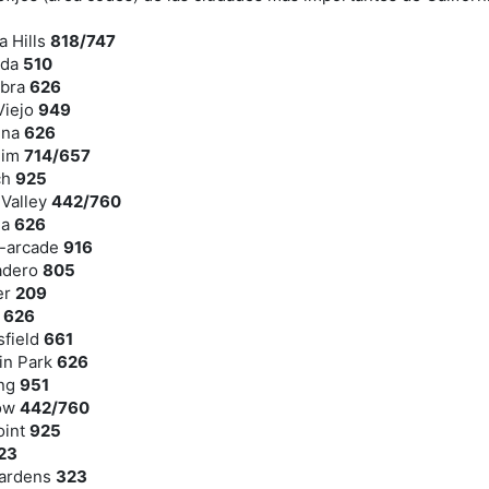
a Hills
818/747
eda
510
mbra
626
Viejo
949
ena
626
eim
714/657
ch
925
 Valley
442/760
ia
626
n-arcade
916
cadero
805
er
209
a
626
sfield
661
in Park
626
ing
951
tow
442/760
oint
925
23
Gardens
323