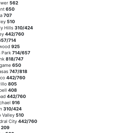
lower
562
ont
650
ia
707
ley
510
y Hills
310/424
ley
442/760
657/714
twood
925
a Park
714/657
ank
818/747
ingame
650
basas
747/818
ico
442/760
illo
805
bell
408
bad
442/760
ichael
916
on
310/424
o Valley
510
dral City
442/760
s
209