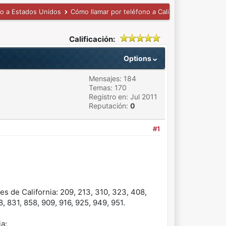
no a Estados Unidos
Cómo llamar por teléfono a California
Calificación:
Options
Mensajes: 184
Temas: 170
Registro en: Jul 2011
Reputación:
0
#1
des de California: 209, 213, 310, 323, 408,
8, 831, 858, 909, 916, 925, 949, 951.
a: