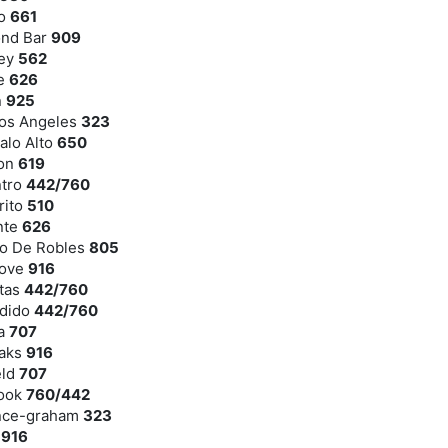
no
661
ond Bar
909
ney
562
te
626
n
925
Los Angeles
323
alo Alto
650
jon
619
ntro
442/760
rito
510
nte
626
so De Robles
805
rove
916
itas
442/760
ndido
442/760
ka
707
Oaks
916
eld
707
rook
760/442
ence-graham
323
n
916