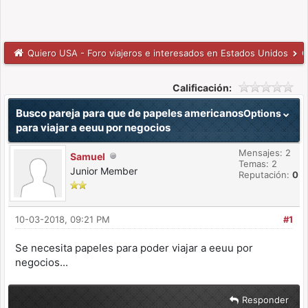
Quiero USA - Foro viajeros e interesados en Estados Unidos
C
Calificación:
Busco pareja para que de papeles americanos
Options
para viajar a eeuu por negocios
Mensajes: 2
Samuel
Temas: 2
Junior Member
Reputación:
0
10-03-2018, 09:21 PM
#1
Se necesita papeles para poder viajar a eeuu por
negocios...
Responder