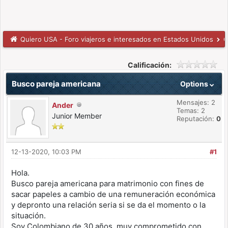
Quiero USA - Foro viajeros e interesados en Estados Unidos
C
Calificación:
Busco pareja americana
Options
Mensajes: 2
Ander
Temas: 2
Junior Member
Reputación:
0
12-13-2020, 10:03 PM
#1
Hola.
Busco pareja americana para matrimonio con fines de
sacar papeles a cambio de una remuneración económica
y depronto una relación seria si se da el momento o la
situación.
Soy Colombiano de 30 años, muy comprometido con