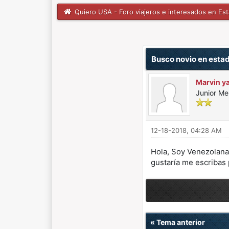
Quiero USA - Foro viajeros e interesados en Es
0 voto(s) - 0 Media
1
2
3
4
5
Busco novio en esta
Marvin ya
Junior M
12-18-2018, 04:28 AM
Hola, Soy Venezolana
gustaría me escribas
«
Tema anterior