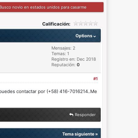
Busco novio en estados unidos para casarme
Calificación:
Options
Mensajes: 2
Temas: 1
Registro en: Dec 2018
Reputación:
0
#1
puedes contactar por (+58) 416-7016214..Me
Responder
Tema siguiente
»