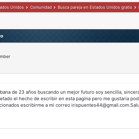
tados Unidos
Comunidad
Busca pareja en Estados Unidos gratis
ro
ember
bana de 23 años buscando un mejor futuro soy sencilla, sincera
etado el hecho de escribir en esta pagina pero me gustaria pod
encionados escribirme a mi correo irispuentes44@gmail.com.Sal