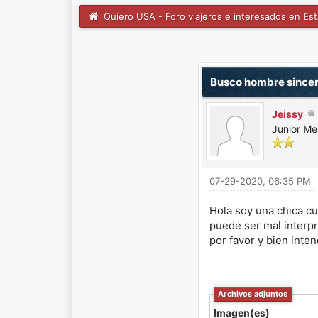
Quiero USA - Foro viajeros e interesados en Es
0 voto(s) - 0 Media
1
2
3
4
5
Busco hombre since
Jeissy
Junior M
07-29-2020, 06:35 PM
Hola soy una chica cu
puede ser mal interpr
por favor y bien int
Archivos adjuntos
Imagen(es)