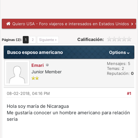
Quiero USA - Foro viajeros e interesados en Estados Unidos
C
Calificación:
Páginas (2):
1
2
Siguiente »
Busco esposo americano
Options
Mensajes: 5
Emari
Temas: 2
Junior Member
Reputación:
0
08-02-2018, 04:16 PM
#1
Hola soy maría de Nicaragua
Me gustaría conocer un hombre americano para relación
seria